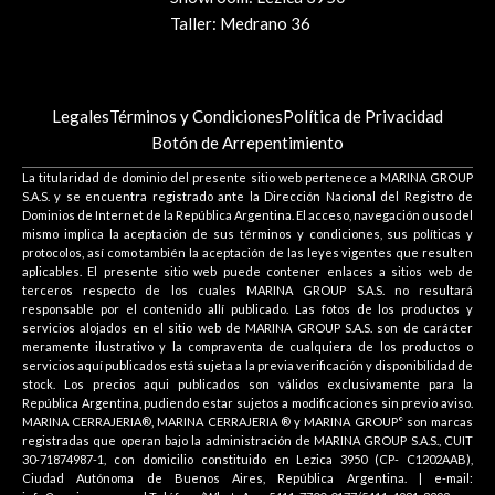
Taller: Medrano 36
Legales
Términos y Condiciones
Política de Privacidad
Botón de Arrepentimiento
La titularidad de dominio del presente sitio web pertenece a MARINA GROUP
S.A.S. y se encuentra registrado ante la Dirección Nacional del Registro de
Dominios de Internet de la República Argentina. El acceso, navegación o uso del
mismo implica la aceptación de sus términos y condiciones, sus políticas y
protocolos, así como también la aceptación de las leyes vigentes que resulten
aplicables. El presente sitio web puede contener enlaces a sitios web de
terceros respecto de los cuales MARINA GROUP S.A.S. no resultará
responsable por el contenido allí publicado. Las fotos de los productos y
servicios alojados en el sitio web de MARINA GROUP S.A.S. son de carácter
meramente ilustrativo y la compraventa de cualquiera de los productos o
servicios aquí publicados está sujeta a la previa verificación y disponibilidad de
stock. Los precios aqui publicados son válidos exclusivamente para la
República Argentina, pudiendo estar sujetos a modificaciones sin previo aviso.
MARINA CERRAJERIA®, MARINA CERRAJERIA ® y MARINA GROUP° son marcas
registradas que operan bajo la administración de MARINA GROUP S.A.S., CUIT
30-71874987-1, con domicilio constituido en Lezica 3950 (CP- C1202AAB),
Ciudad Autónoma de Buenos Aires, República Argentina. | e-mail: