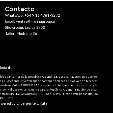
Contacto
WhatsApp: +54 9 11 4981-3292
Email: ventas@marinagroup.ar
Showroom: Lezica 3950
Taller: Medrano 36
imiento
os de Internet de la República Argentina. El acceso, navegación o uso del
bles. El presente sitio web puede contener enlaces a sitios web de terceros
tio web de MARINA GROUP S.A.S. son de carácter meramente ilustrativo y la
dos son válidos exclusivamente para la República Argentina, pudiendo estar
ón de MARINA GROUP S.A.S., CUIT 30-71874987-1, con domicilio constituido
4981-3292.
wered by Divergente Digital