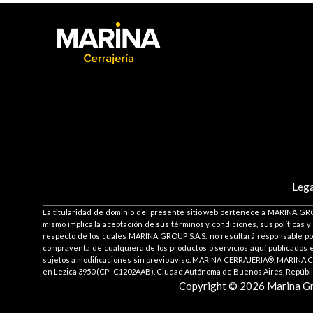
Lega
La titularidad de dominio del presente sitio web pertenece a MARINA GROU
mismo implica la aceptación de sus términos y condiciones, sus políticas y
respecto de los cuales MARINA GROUP S.A.S. no resultará responsable por 
compraventa de cualquiera de los productos o servicios aquí publicados es
sujetos a modificaciones sin previo aviso. MARINA CERRAJERIA®, MARINA C
en Lezica 3950 (CP- C1202AAB), Ciudad Autónoma de Buenos Aires, Repúblic
Copyright © 2026 Marina Grou