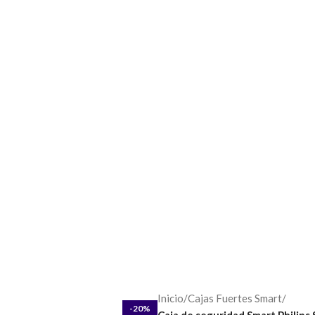
TIENDA
¿CÓMO ELEGIR MI CERRADURA?
CUENTA
REGISTRO
CONT
Inicio
/
Cajas Fuertes Smart
/
-20%
Caja de seguridad Smart Philip