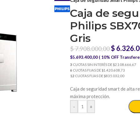
Caja de segu
Philips SBX7
Gris
$
6.326.0
$
7.908.000,00
$5.693.400,00 ( 10% OFF Transfere
3
CUOTAS SIN INTERÉS DE $2.108.666,67
6
CUOTAS FIJAS DE $1.420.608,73
12
CUOTAS FIJAS DE $835.032,00
Caja de seguridad smart de alta re
máxima protección.
-
+