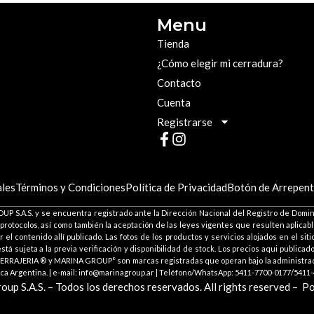
Menu
Tienda
¿Cómo elegir mi cerradura?
Contacto
Cuenta
Registrarse
les
Términos y Condiciones
Política de Privacidad
Botón de Arrepent
P S.A.S. y se encuentra registrado ante la Dirección Nacional del Registro de Domini
 protocolos, así como también la aceptación de las leyes vigentes que resulten aplica
el contenido allí publicado. Las fotos de los productos y servicios alojados en el si
tá sujeta a la previa verificación y disponibilidad de stock. Los precios aqui publica
ERRAJERIA ® y MARINA GROUP° son marcas registradas que operan bajo la administraci
a Argentina. | e-mail: info@marinagroup.ar | Teléfono/WhatsApp: 5411-7700-0177/5411-
p S.A.S. – Todos los derechos reservados. All rights reserved –
Po