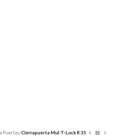
$
0,00
ACTO
a Puertas
/
Cierrapuerta Mul-T-Lock R 35