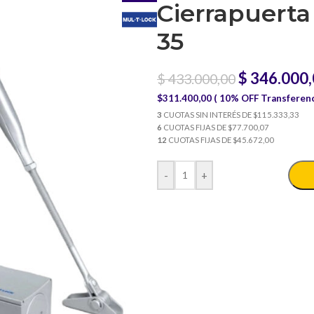
Cierrapuerta
35
$
346.000,
$
433.000,00
$311.400,00 ( 10% OFF Transferenc
3
CUOTAS SIN INTERÉS DE $115.333,33
6
CUOTAS FIJAS DE $77.700,07
12
CUOTAS FIJAS DE $45.672,00
-
+