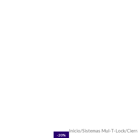
TIENDA
¿CÓMO ELEGIR MI CERRADURA?
CUENTA
REGISTRO
CONT
Inicio
/
Sistemas Mul-T-Lock
/
Cierr
-20%