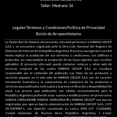
Taller: Medrano 36
Legales
Términos y Condiciones
Política de Privacidad
Botón de Arrepentimiento
La titularidad de dominio del presente sitio web pertenece a MARINA GROUP
S.A.S. y se encuentra registrado ante la Dirección Nacional del Registro de
Dominios de Internet de la República Argentina. El acceso, navegación o uso del
mismo implica la aceptación de sus términos y condiciones, sus políticas y
protocolos, así como también la aceptación de las leyes vigentes que resulten
aplicables. El presente sitio web puede contener enlaces a sitios web de
terceros respecto de los cuales MARINA GROUP S.A.S. no resultará
responsable por el contenido allí publicado. Las fotos de los productos y
servicios alojados en el sitio web de MARINA GROUP S.A.S. son de carácter
meramente ilustrativo y la compraventa de cualquiera de los productos o
servicios aquí publicados está sujeta a la previa verificación y disponibilidad de
stock. Los precios aqui publicados son válidos exclusivamente para la
República Argentina, pudiendo estar sujetos a modificaciones sin previo aviso.
MARINA CERRAJERIA®, MARINA CERRAJERIA ® y MARINA GROUP° son marcas
registradas que operan bajo la administración de MARINA GROUP S.A.S., CUIT
30-71874987-1, con domicilio constituido en Lezica 3950 (CP- C1202AAB),
Ciudad Autónoma de Buenos Aires, República Argentina. | e-mail: