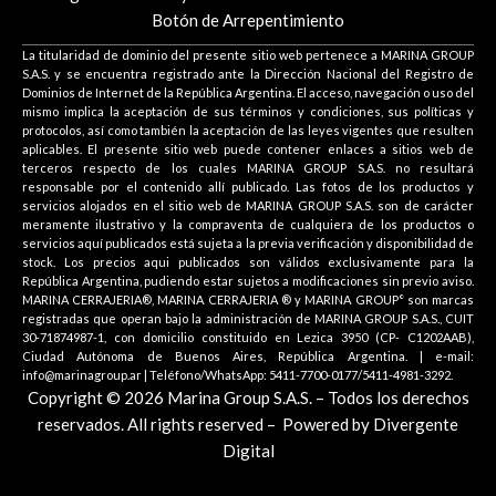
Botón de Arrepentimiento
La titularidad de dominio del presente sitio web pertenece a MARINA GROUP
S.A.S. y se encuentra registrado ante la Dirección Nacional del Registro de
Dominios de Internet de la República Argentina. El acceso, navegación o uso del
mismo implica la aceptación de sus términos y condiciones, sus políticas y
protocolos, así como también la aceptación de las leyes vigentes que resulten
aplicables. El presente sitio web puede contener enlaces a sitios web de
terceros respecto de los cuales MARINA GROUP S.A.S. no resultará
responsable por el contenido allí publicado. Las fotos de los productos y
servicios alojados en el sitio web de MARINA GROUP S.A.S. son de carácter
meramente ilustrativo y la compraventa de cualquiera de los productos o
servicios aquí publicados está sujeta a la previa verificación y disponibilidad de
stock. Los precios aqui publicados son válidos exclusivamente para la
República Argentina, pudiendo estar sujetos a modificaciones sin previo aviso.
MARINA CERRAJERIA®, MARINA CERRAJERIA ® y MARINA GROUP° son marcas
registradas que operan bajo la administración de MARINA GROUP S.A.S., CUIT
30-71874987-1, con domicilio constituido en Lezica 3950 (CP- C1202AAB),
Ciudad Autónoma de Buenos Aires, República Argentina. | e-mail:
info@marinagroup.ar | Teléfono/WhatsApp: 5411-7700-0177/5411-4981-3292.
Copyright © 2026 Marina Group S.A.S. – Todos los derechos
reservados. All rights reserved –
Powered by Divergente
Digital