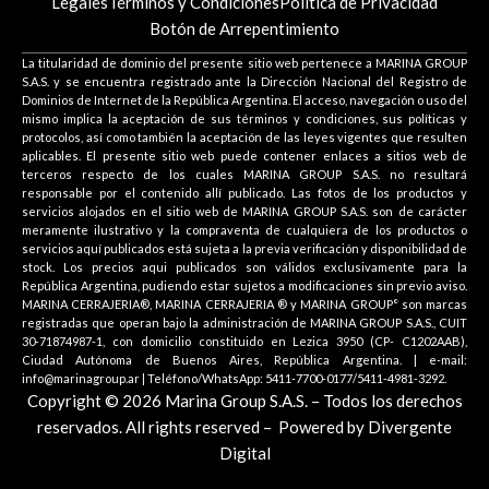
Legales
Términos y Condiciones
Política de Privacidad
Botón de Arrepentimiento
La titularidad de dominio del presente sitio web pertenece a MARINA GROUP
S.A.S. y se encuentra registrado ante la Dirección Nacional del Registro de
Dominios de Internet de la República Argentina. El acceso, navegación o uso del
mismo implica la aceptación de sus términos y condiciones, sus políticas y
protocolos, así como también la aceptación de las leyes vigentes que resulten
aplicables. El presente sitio web puede contener enlaces a sitios web de
terceros respecto de los cuales MARINA GROUP S.A.S. no resultará
responsable por el contenido allí publicado. Las fotos de los productos y
servicios alojados en el sitio web de MARINA GROUP S.A.S. son de carácter
meramente ilustrativo y la compraventa de cualquiera de los productos o
servicios aquí publicados está sujeta a la previa verificación y disponibilidad de
stock. Los precios aqui publicados son válidos exclusivamente para la
República Argentina, pudiendo estar sujetos a modificaciones sin previo aviso.
MARINA CERRAJERIA®, MARINA CERRAJERIA ® y MARINA GROUP° son marcas
registradas que operan bajo la administración de MARINA GROUP S.A.S., CUIT
30-71874987-1, con domicilio constituido en Lezica 3950 (CP- C1202AAB),
Ciudad Autónoma de Buenos Aires, República Argentina. | e-mail:
info@marinagroup.ar | Teléfono/WhatsApp: 5411-7700-0177/5411-4981-3292.
Copyright © 2026 Marina Group S.A.S. – Todos los derechos
reservados. All rights reserved –
Powered by Divergente
Digital