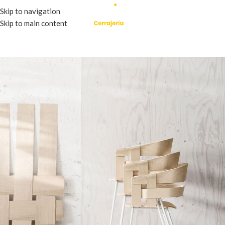
Skip to navigation
Skip to main content
ALL
ACCESSORIES
DECOR
FURNITURE
KITCHEN
LIGHTING